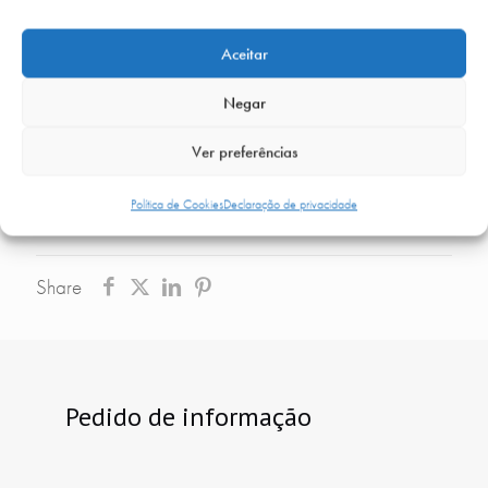
EMTONE® ou EMSCULPT NEO® — é a mais
indicada para os seus objetivos.
Aceitar
➡️
Marque já a sua avaliação e transforme o seu
Negar
rosto e o seu corpo com tratamentos não
Ver preferências
invasivos, em segurança e com tecnologia de
vanguarda.
Política de Cookies
Declaração de privacidade
Share
Pedido de informação