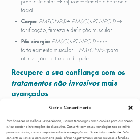
preenchimentos → rejuvenescimento e harmonia
facial.
Corpo:
EMTONE®
+
EMSCULPT NEO®
→
tonificação, firmeza e definição muscular.
Pós-cirurgia:
EMSCULPT NEO®
para
fortalecimento muscular +
EMTONE®
para
otimização da textura da pele.
Recupere a sua confiança com os
tratamentos não invasivos
mais
avançados
Se procura resultados visíveis, naturais e sem tempo
Gerir o Consentimento
de recuperação, a Up Clinic é a escolha certa.
Para fornecer as melhores experiências, usamos tecnologias como cookies para armazenar
e/ou aceder a informações do dispositivo. Consentir com essas tecnologias nos permitirá
Agende a sua consulta de avaliação personalizada
processar dados, como comportamento de navegação ou IDs exclusivos neste site. Não
e descubra qual destas tecnologias — EMFACE®,
consentir ou retirar o consentimento pode afetar negativamante certos recursos e funções.