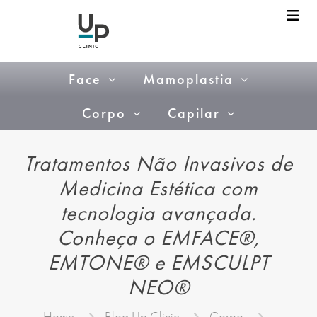
Face
Mamoplastia
Corpo
Capilar
Tratamentos Não Invasivos de
Medicina Estética com
tecnologia avançada.
Conheça o EMFACE®,
EMTONE® e EMSCULPT
NEO®
Home
Blog Up Clinic
Corpo