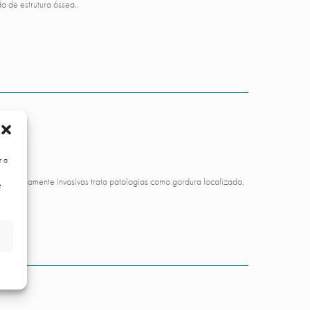
a de estrutura óssea..
r a
s minimamente invasivas trata patologias como gordura localizada,
e