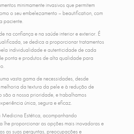
tamentos minimamente invasivos que permitem
m como o seu embelezamento – beautification, com
a paciente.
 na confiança e na saúde interior e exterior. É
qualificada, se dedica a proporcionar tratamentos
pela individualidade e autenticidade de cada
e ponta e produtos de alta qualidade para
o.
 uma vasta gama de necessidades, desde
à melhoria da textura da pele e à redução de
o são a nossa prioridade, e trabalhamos
xperiência única, segura e eficaz.
a Medicina Estética, acompanhando
ra lhe proporcionar as opções mais inovadoras e
das as suas perguntas, preocupações e