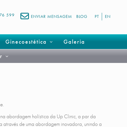
676 599
ENVIAR MENSAGEM
BLOG
PT
EN
Ginecoestética
Galeria
r
e.
 na abordagem holística da Up Clinic, a par da
vida através de uma abordagem inovadora, unindo a