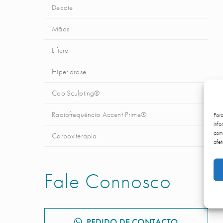
Decote
Mãos
Liftera
Hiperidrose
CoolSculpting®
Radiofrequência Accent Prime®
Par
info
comp
Carboxiterapia
afet
Fale Connosco
PEDIDO DE CONTACTO