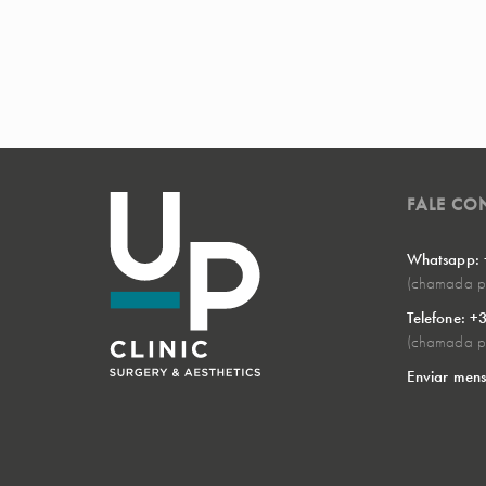
FALE C
Whatsapp:
(chamada pa
Telefone: 
(chamada pa
Enviar men