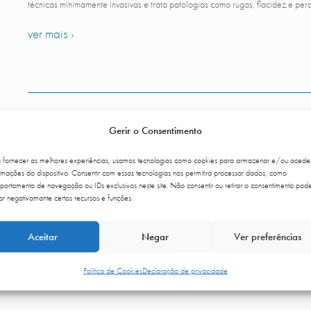
técnicas minimamente invasivas e trata patologias como rugas, flacidez e perd
ver mais ›
MEDICINA ESTÉTICA CORPO
Gerir o Consentimento
a fornecer as melhores experiências, usamos tecnologias como cookies para armazenar e/ou acede
rmações do dispositivo. Consentir com essas tecnologias nos permitirá processar dados, como
Tratamentos de remodelação e rejuvenescimento corporal. Através de técnica
ortamento de navegação ou IDs exclusivos neste site. Não consentir ou retirar o consentimento pod
ar negativamante certos recursos e funções.
flacidez e celulite.
ver mais ›
Aceitar
Negar
Ver preferências
Política de Cookies
Declaração de privacidade