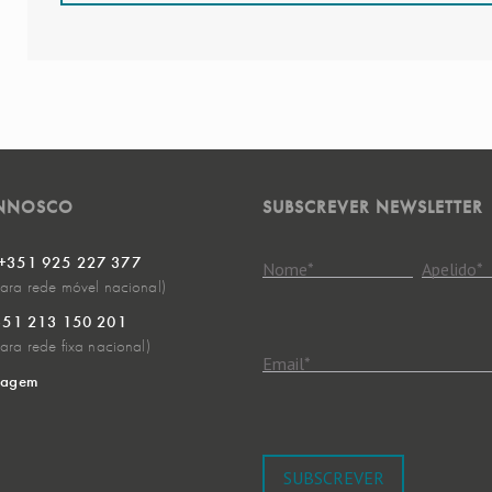
ONNOSCO
SUBSCREVER NEWSLETTER
 +351 925 227 377
Nome
*
Apelido
*
ra rede móvel nacional)
+351 213 150 201
ra rede fixa nacional)
Email
*
sagem
SUBSCREVER