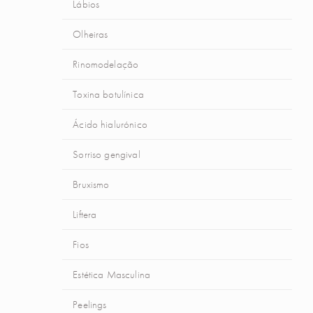
Lábios
Olheiras
Rinomodelação
Toxina botulínica
Ácido hialurónico
Sorriso gengival
Bruxismo
Liftera
Fios
Estética Masculina
Peelings