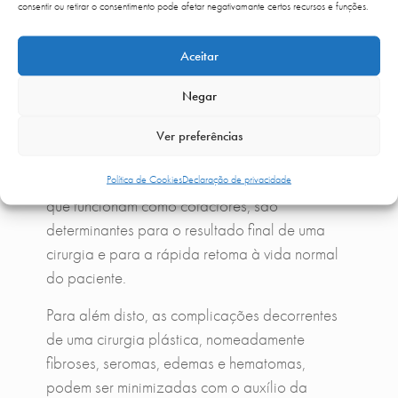
redução do stress oxidativo causado pela
consentir ou retirar o consentimento pode afetar negativamante certos recursos e funções.
cirurgia.
Aceitar
Nutrientes como o zinco, o selénio, vitamina A,
C e E devem ser avaliados e repostos caso se
Negar
verifiquem deficientes, devido à sua direta
contribuição na resposta imune e no processo
Ver preferências
de cicatrização. Por esta razão, níveis
adequados destes nutrientes, e de outros tantos
Política de Cookies
Declaração de privacidade
que funcionam como cofactores, são
determinantes para o resultado final de uma
cirurgia e para a rápida retoma à vida normal
do paciente.
Para além disto, as complicações decorrentes
de uma cirurgia plástica, nomeadamente
fibroses, seromas, edemas e hematomas,
podem ser minimizadas com o auxílio da