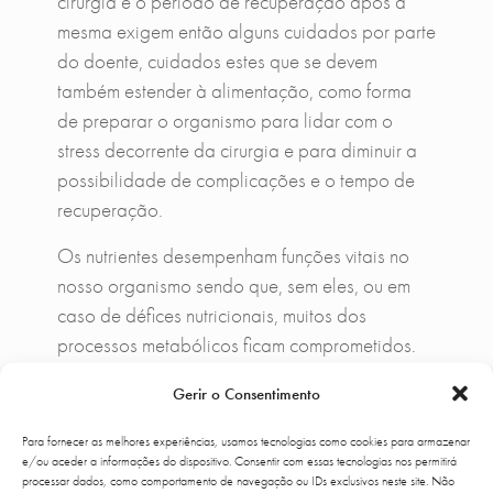
cirurgia e o período de recuperação após a
mesma exigem então alguns cuidados por parte
do doente, cuidados estes que se devem
também estender à alimentação, como forma
de preparar o organismo para lidar com o
stress decorrente da cirurgia e para diminuir a
possibilidade de complicações e o tempo de
recuperação.
Os nutrientes desempenham funções vitais no
nosso organismo sendo que, sem eles, ou em
caso de défices nutricionais, muitos dos
processos metabólicos ficam comprometidos.
Determinados nutrientes e fitonutrientes são
Gerir o Consentimento
importantíssimos no processo de cicatrização, e
recuperação dos tecidos danificados, na
Para fornecer as melhores experiências, usamos tecnologias como cookies para armazenar
melhoria da inflamação e da imunidade e na
e/ou aceder a informações do dispositivo. Consentir com essas tecnologias nos permitirá
processar dados, como comportamento de navegação ou IDs exclusivos neste site. Não