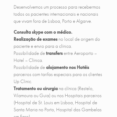
Desenvolvemos um processo para recebermos
todos os pacientes internacionais e nacionais
que vivam fora de Lisboa, Porto e Algarve.
Autorizo o tratamento de dados pela Up Clinic para efe
itos de comunicação dos seus serviços e produtos.
Consulta skype com o médico.
Realização de exames
no local de origem do
paciente e envio para a clínica.
Possibilidade de
transfers
entre Aeroporto –
Enviar Mensagem
Hotel – Clínica.
Possibilidade de
alojamento nos Hotéis
parceiros com tarifas especiais para os clientes
Up Clinic.
Tratamento ou cirurgia
na clínica (Restelo,
Vilamoura ou Guia) ou nos Hospitais parceiros
(Hospital de St. Louis em Lisboa, Hospital de
Santa Maria no Porto, Hospital das Gambelas
em Faro).