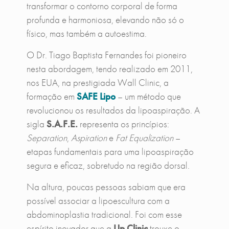
transformar o contorno corporal de forma
profunda e harmoniosa, elevando não só o
físico, mas também a autoestima.
O Dr. Tiago Baptista Fernandes foi pioneiro
nesta abordagem, tendo realizado em 2011,
nos EUA, na prestigiada Wall Clinic, a
formação em
SAFE Lipo
– um método que
revolucionou os resultados da lipoaspiração. A
sigla
S.A.F.E.
representa os princípios:
Separation
,
Aspiration
e
Fat Equalization
–
etapas fundamentais para uma lipoaspiração
segura e eficaz, sobretudo na região dorsal.
Na altura, poucas pessoas sabiam que era
possível associar a lipoescultura com a
abdominoplastia tradicional. Foi com esse
espírito inovador que a
Up Clinic
trouxe o