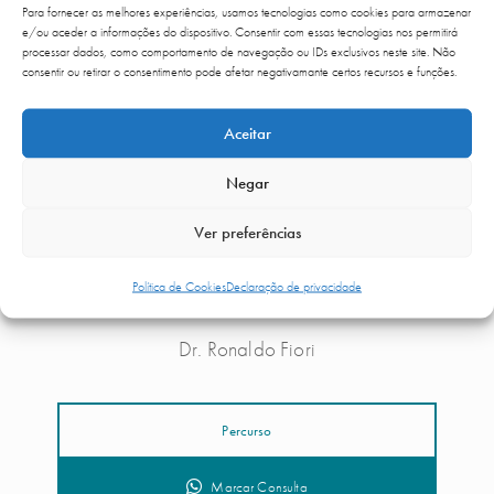
Para fornecer as melhores experiências, usamos tecnologias como cookies para armazenar
e/ou aceder a informações do dispositivo. Consentir com essas tecnologias nos permitirá
processar dados, como comportamento de navegação ou IDs exclusivos neste site. Não
consentir ou retirar o consentimento pode afetar negativamante certos recursos e funções.
Aceitar
Negar
Ver preferências
Política de Cookies
Declaração de privacidade
Dr. Ronaldo Fiori
Percurso
Marcar Consulta