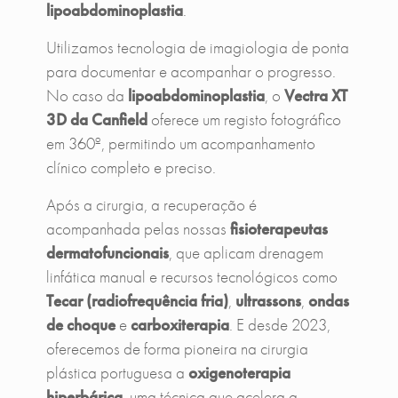
lipoabdominoplastia
.
Utilizamos tecnologia de imagiologia de ponta
para documentar e acompanhar o progresso.
No caso da
lipoabdominoplastia
, o
Vectra XT
3D da Canfield
oferece um registo fotográfico
em 360º, permitindo um acompanhamento
clínico completo e preciso.
Após a cirurgia, a recuperação é
acompanhada pelas nossas
fisioterapeutas
dermatofuncionais
, que aplicam drenagem
linfática manual e recursos tecnológicos como
Tecar (radiofrequência fria)
,
ultrassons
,
ondas
de choque
e
carboxiterapia
. E desde 2023,
oferecemos de forma pioneira na cirurgia
plástica portuguesa a
oxigenoterapia
hiperbárica
, uma técnica que acelera a