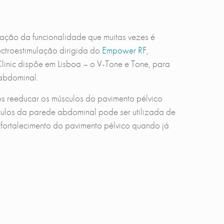
ação da funcionalidade que muitas vezes é
ectroestimulação dirigida do
Empower RF
,
inic dispôe em Lisboa – o V-Tone e Tone, para
 abdominal.
os reeducar os músculos do pavimento pélvico
sculos da parede abdominal pode ser utilizada de
fortalecimento do pavimento pélvico quando já