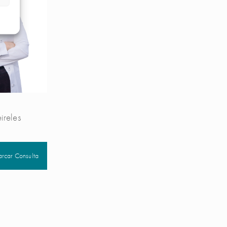
ireles
rcar Consulta