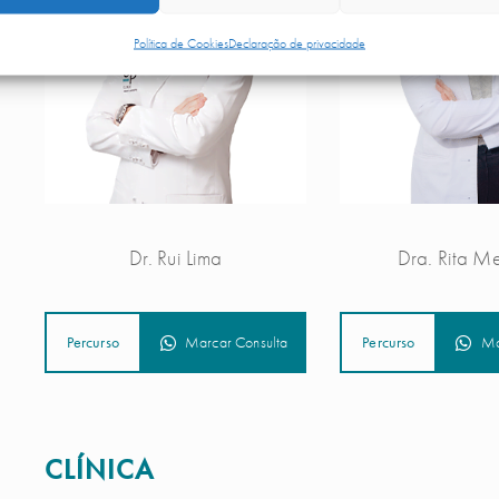
Política de Cookies
Declaração de privacidade
Dr. Rui Lima
Dra. Rita Me
Percurso
Marcar Consulta
Percurso
Ma
CLÍNICA