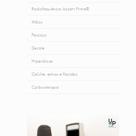
Radiofrequência Accent Prime®
Mãos
Pescoço
Decote
Hiperidrose
Celulite, estrias e flacidez
Carboxiterapia