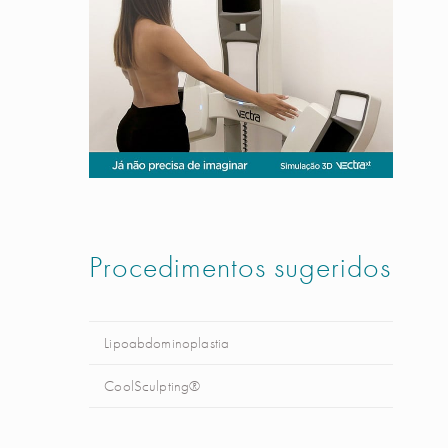
Procedimentos sugeridos
Lipoabdominoplastia
CoolSculpting®