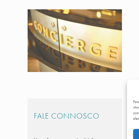
Par
info
comp
FALE CONNOSCO
afet