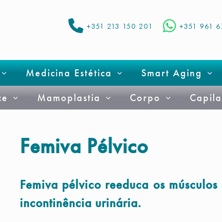
+351 213 150 201
+351 961 
Medicina Estética
Smart Aging
ce
Mamoplastia
Corpo
Capila
Femiva Pélvico
Femiva pélvico reeduca os músculos 
incontinência urinária.