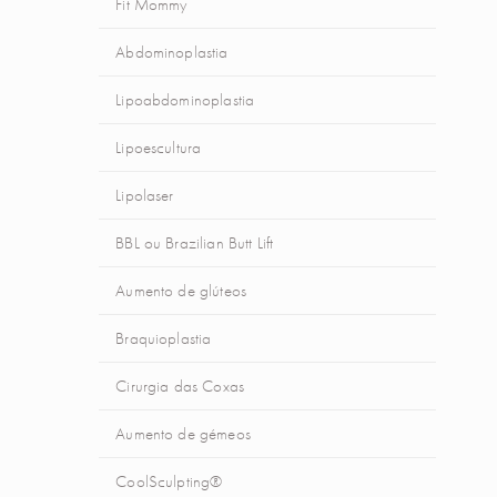
Fit Mommy
Abdominoplastia
Lipoabdominoplastia
Lipoescultura
Lipolaser
BBL ou Brazilian Butt Lift
Aumento de glúteos
Braquioplastia
Cirurgia das Coxas
Aumento de gémeos
CoolSculpting®