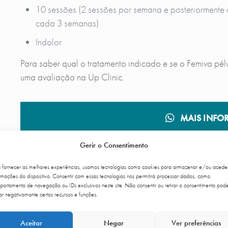
10 sessões (2 sessões por semana e posteriormente 
cada 3 semanas)
Indolor
Para saber qual o tratamento indicado e se o Femiva pél
uma avaliação na Up Clinic.
MAIS INFO
Gerir o Consentimento
ESPECIALISTAS
a fornecer as melhores experiências, usamos tecnologias como cookies para armazenar e/ou acede
rmações do dispositivo. Consentir com essas tecnologias nos permitirá processar dados, como
ortamento de navegação ou IDs exclusivos neste site. Não consentir ou retirar o consentimento pod
ar negativamante certos recursos e funções.
Aceitar
Negar
Ver preferências