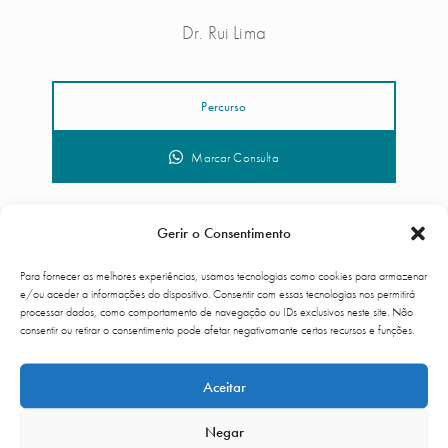
Dr. Rui Lima
Percurso
Marcar Consulta
Gerir o Consentimento
Para fornecer as melhores experiências, usamos tecnologias como cookies para armazenar
e/ou aceder a informações do dispositivo. Consentir com essas tecnologias nos permitirá
processar dados, como comportamento de navegação ou IDs exclusivos neste site. Não
consentir ou retirar o consentimento pode afetar negativamante certos recursos e funções.
Aceitar
Negar