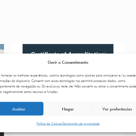
Gerir o Consentimento
a fornecer as melhores experiências, usamos tecnologias como cookies para armazenar e/ou acede
rmações do dispositivo. Consentir com essas tecnologias nos permitirá processar dados, como
ortamento de navegação ou IDs exclusivos neste site. Não consentir ou retirar o consentimento pod
ar negativamante certos recursos e funções.
Aceitar
Negar
Ver preferências
Política de Cookies
Declaração de privacidade