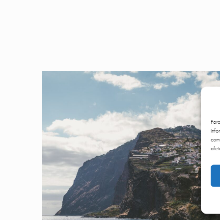
Par
info
comp
afet