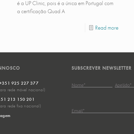
é a UP Clinic, pois é a única em Portugal com
a certificação Quad A
Read more
ONNOSCO
SUBSCREVER NEWSLETTER
 +351 925 227 377
Nome
*
Apelido
*
ra rede móvel nacional)
+351 213 150 201
ra rede fixa nacional)
Email
*
sagem