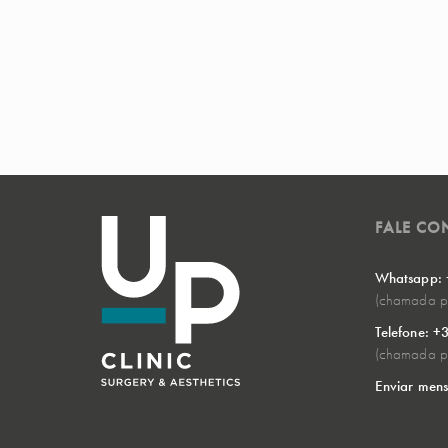
FALE C
Whatsapp:
(chamada pa
Telefone: 
(chamada pa
Enviar men