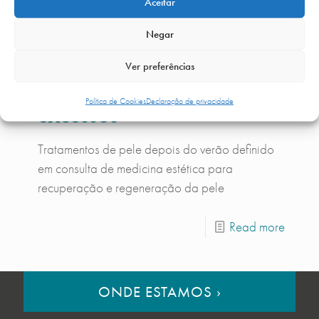
Aceitar
Tratamentos de pele
Negar
depois do verão:
Ver preferências
Recuperar a pele após
Política de Cookies
Declaração de privacidade
excessos
Tratamentos de pele depois do verão definido
em consulta de medicina estética para
recuperação e regeneração da pele
Read more
ONDE ESTAMOS
›