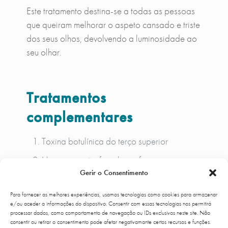
Este tratamento destina-se a todas as pessoas
que queiram melhorar o aspeto cansado e triste
dos seus olhos, devolvendo a luminosidade ao
seu olhar.
Tratamentos
complementares
Toxina botulínica do terço superior
Harmonização facial com foco na
Gerir o Consentimento
reestruturação 3M
Preenchimento de têmpora
Para fornecer as melhores experiências, usamos tecnologias como cookies para armazenar
e/ou aceder a informações do dispositivo. Consentir com essas tecnologias nos permitirá
Bioestimuladores de colagénio injetáveis
processar dados, como comportamento de navegação ou IDs exclusivos neste site. Não
consentir ou retirar o consentimento pode afetar negativamante certos recursos e funções.