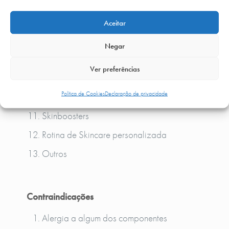
Fios
Liftera
Aceitar
Laser ablativo ou não ablativo
Negar
Peeling
Ver preferências
Microagulhamento com drug delivery
Política de Cookies
Declaração de privacidade
Profhilo
Skinboosters
Rotina de Skincare personalizada
Outros
Contraindicações
Alergia a algum dos componentes