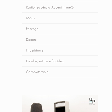
Radiofrequência Accent Prime®
Mãos
Pescoço
Decote
Hiperidrose
Celulite, estrias e flacidez
Carboxiterapia