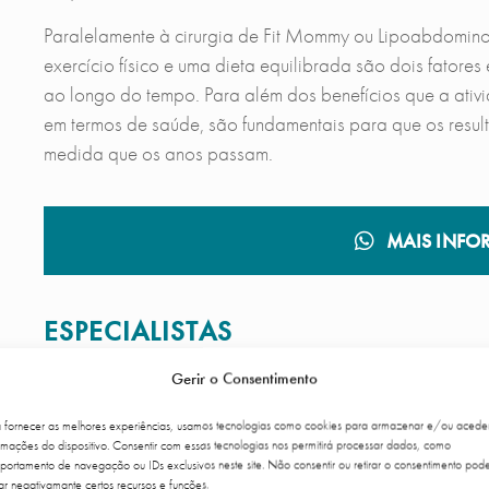
Paralelamente à cirurgia de Fit Mommy ou Lipoabdominop
exercício físico e uma dieta equilibrada são dois fatore
ao longo do tempo. Para além dos benefícios que a ativ
em termos de saúde, são fundamentais para que os resul
medida que os anos passam.
MAIS INFO
ESPECIALISTAS
Gerir o Consentimento
a fornecer as melhores experiências, usamos tecnologias como cookies para armazenar e/ou acede
rmações do dispositivo. Consentir com essas tecnologias nos permitirá processar dados, como
ortamento de navegação ou IDs exclusivos neste site. Não consentir ou retirar o consentimento pod
ar negativamante certos recursos e funções.