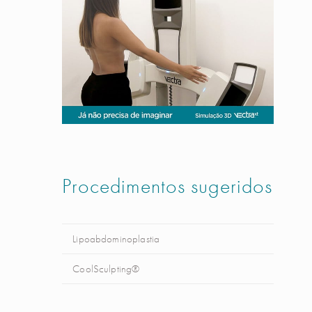
Procedimentos sugeridos
Lipoabdominoplastia
CoolSculpting®