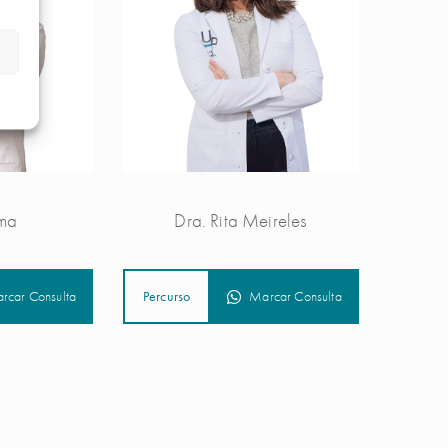
ima
Dra. Rita Meireles
rcar Consulta
Percurso
Marcar Consulta