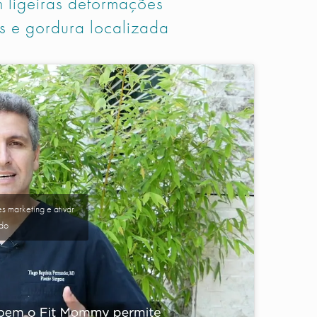
m ligeiras deformações
s e gordura localizada
s marketing e ativar
údo