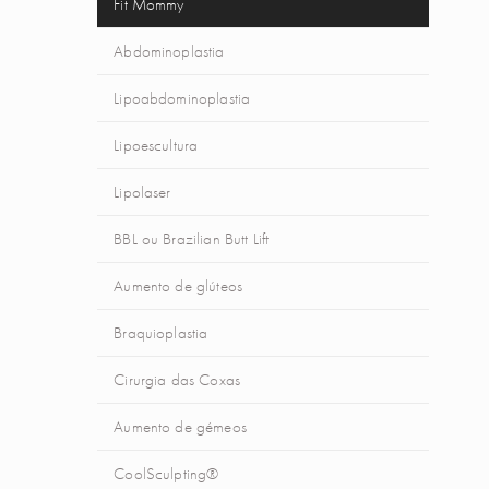
Fit Mommy
Abdominoplastia
Lipoabdominoplastia
Lipoescultura
Lipolaser
BBL ou Brazilian Butt Lift
Aumento de glúteos
Braquioplastia
Cirurgia das Coxas
Aumento de gémeos
CoolSculpting®