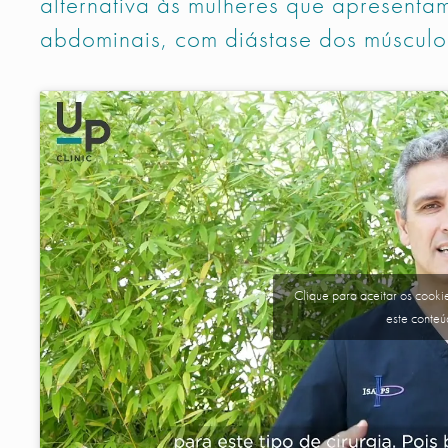
alternativa às mulheres que apresenta
abdominais, com diástase dos músculo
Clique para aceitar os cookie
este conte