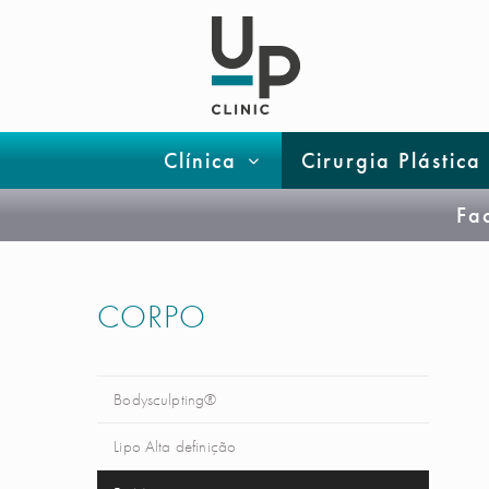
Clínica
Cirurgia Plástica
Fa
CORPO
Bodysculpting®
Lipo Alta definição