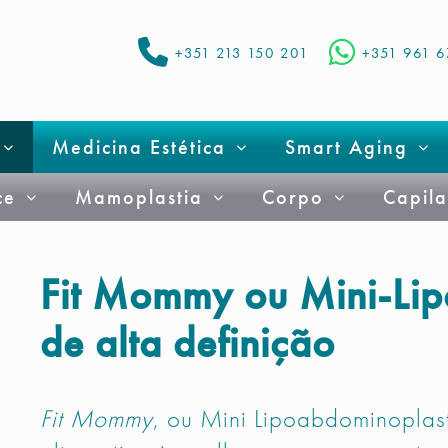
+351 213 150 201
+351 961 
Medicina Estética
Smart Aging
ce
Mamoplastia
Corpo
Capila
Fit Mommy ou Mini-Lip
de alta definição
Fit Mommy
, ou Mini Lipoabdominoplast