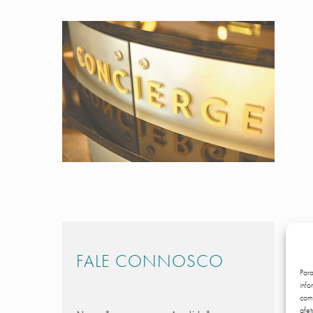
FALE CONNOSCO
Par
info
comp
afet