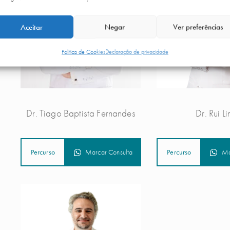
Aceitar
Negar
Ver preferências
Política de Cookies
Declaração de privacidade
Dr. Tiago Baptista Fernandes
Dr. Rui L
Percurso
Marcar Consulta
Percurso
Ma