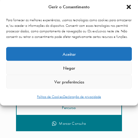
Gerir o Consentimento
Para fornecer as melhores experiências, usamos tecnologias como cookies para armazenar
e/ou aceder a informações do dispositivo. Consentir com essas tecnologias nos permitirá
processar dados, como comportamento de navegação ou IDs exclusivos neste site. Não
consentir ou retirar o consentimento pode afetar negativamante certos recursos e funções.
Aceitar
Negar
Ver preferências
Dra. Rita Meireles
Política de Cookies
Declaração de privacidade
Percurso
Marcar Consulta