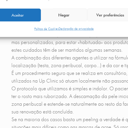
nutritivos e reparadores para obter um tratamento «des
resultado vá para além da simples renovação da pele.
Aceitar
Negar
Ver preferências
Como fazemos peeling médio na Up C
Política de Cookies
Declaração de privacidade
Nos dias anteriores a pele tem de ser preparada com 
mas personalizados, para estar «habituada» aos produto
estes cuidados têm de ser mantidos algumas semanas.
A combinação dos diferentes agentes a utilizar na fórmu
localização (testa, zona peribucal, corpo…) e da cor e ti
É um procedimento seguro que se realiza em consultóri
utilizados na Up Clinic só atuam localmente não passa
O protocolo que utilizamos é simples e indolor. O paci
ter o rosto mais ruborizado. A descamação da pele inic
zona peribucal e estende-se naturalmente ao resto da fac
sua renovação está concluída.
Se na maioria dos casos basta um peeling a verdade é 
situações mais difíceis como nas marcas de acne. Só rar