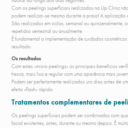
natural ao longo dos dias seguintes.
Com os peelings superficiais realizados na Up Clinic n
podem realizar-se mesmo durante a praia! A aplicação 
São realizados em ciclos, semanal ou quinzenalmente, c
repetidos semestral ou anualmente.
É fundamental a implementação de cuidados cosméticos
resultado.
Os resultados
Com estes «micro-peelings» os principais benefícios verif
fresca, mais lisa e regular com uma aparência mais jove
Podem ser perfeitamente realizados uns dias antes de um
efeito «flash» rápido.
Tratamentos complementares de peeli
Os peelings superficiais podem ser combinados com qua
facial existentes, antes, durante ou mesmo depois. É mui