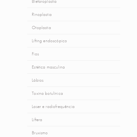
Blefaroplastia
Rinoplastia
Otoplastia
Lifting endoscópico
Fios
Estética masculina
Lábios
Toxina botulínica
Laser e radiofrequência
Liftera
Bruxismo