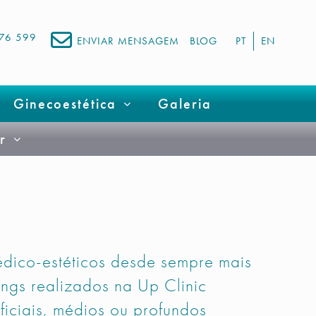
676 599
ENVIAR MENSAGEM
BLOG
PT
EN
Ginecoestética
Galeria
r
dico-estéticos desde sempre mais
ngs realizados na Up Clinic
iciais, médios ou profundos