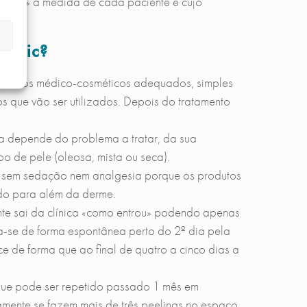
enhado» à medida de cada paciente e cujo
linic?
cuidados médico-cosméticos adequados, simples
s que vão ser utilizados. Depois do tratamento
la depende do problema a tratar, da sua
po de pele (oleosa, mista ou seca).
o, sem sedação nem analgesia porque os produtos
ndo para além da derme.
ente sai da clínica «como entrou» podendo apenas
ia-se de forma espontânea perto do 2º dia pela
e de forma que ao final de quatro a cinco dias a
que pode ser repetido passado 1 mês em
amente se fazem mais de três peelings no espaço