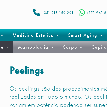
+351 213 150 201
+351 961 
Medicina Estética
Smart Aging
ce
Mamoplastia
Corpo
Capila
Peelings
Os peelings são dos procedimentos mé
realizados em todo o mundo. Os peelli
variam em potência podendo ser superf