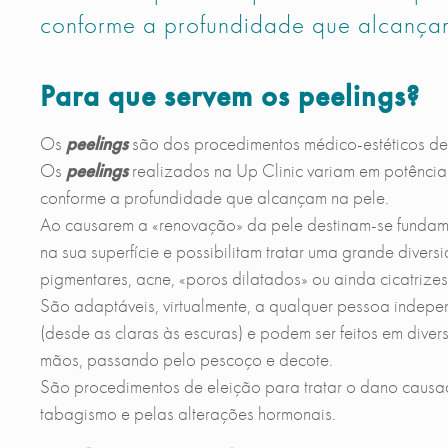
conforme a profundidade que alcança
Para que servem os peelings?
Os
peelings
são dos procedimentos médico-estéticos de
Os
peelings
realizados na Up Clinic variam em potência
conforme a profundidade que alcançam na pele.
Ao causarem a «renovação» da pele destinam-se fundamen
na sua superfície e possibilitam tratar uma grande dive
pigmentares, acne, «poros dilatados» ou ainda cicatrizes,
São adaptáveis, virtualmente, a qualquer pessoa indepe
(desde as claras às escuras) e podem ser feitos em diver
mãos, passando pelo pescoço e decote.
São procedimentos de eleição para tratar o dano causado
tabagismo e pelas alterações hormonais.