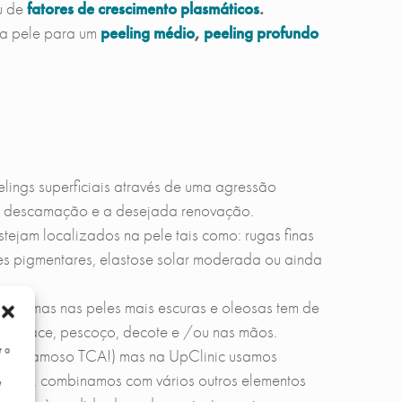
u de
fatores de crescimento plasmáticos
.
a pele para um
peeling médio
,
peeling profundo
ings superficiais através de uma agressão
sua descamação e a desejada renovação.
tejam localizados na pele tais como: rugas finas
es pigmentares, elastose solar moderada ou ainda
tes, mas nas peles mais escuras e oleosas tem de
o na face, pescoço, decote e /ou nas mãos.
r a
co (o famoso TCA!) mas na UpClinic usamos
 disso, combinamos com vários outros elementos
e