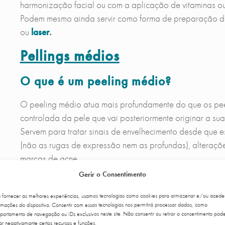
harmonização facial ou com a aplicação de vitaminas o
Podem mesmo ainda servir como forma de preparação d
ou
laser
.
Pellings médios
O que é um peeling médio?
O peeling médio atua mais profundamente do que os peel
controlada da pele que vai posteriormente originar a 
Servem para tratar sinais de envelhecimento desde que es
(não as rugas de expressão nem as profundas), alteraçõ
marcas de acne.
Pode efetuar-se em qualquer idade, mesmo em adolescen
Gerir o Consentimento
ser realizado com várias precauções. Pode ser realizad
a fornecer as melhores experiências, usamos tecnologias como cookies para armazenar e/ou acede
Habitualmente são realizados com ácido tricloroacépti
rmações do dispositivo. Consentir com essas tecnologias nos permitirá processar dados, como
versões mais modernas desta substância que, para além
ortamento de navegação ou IDs exclusivos neste site. Não consentir ou retirar o consentimento pod
ar negativamante certos recursos e funções.