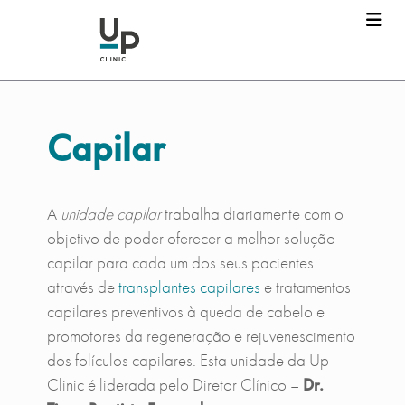
Dr. Tiago Baptista Fernandes
Marcar consulta
Capilar
Nome
*
A
unidade capilar
trabalha diariamente com o
Apelido
*
objetivo de poder oferecer a melhor solução
capilar para cada um dos seus pacientes
através de
transplantes capilares
e tratamentos
Email
*
capilares preventivos à queda de cabelo e
promotores da regeneração e rejuvenescimento
dos folículos capilares. Esta unidade da Up
Telefone
*
Clinic é liderada pelo Diretor Clínico –
Dr.