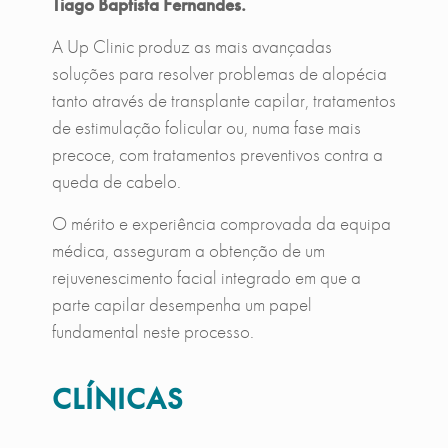
Tiago Baptista Fernandes.
Procedimento
*
Selecione o procedimento
A Up Clinic produz as mais avançadas
soluções para resolver problemas de alopécia
tanto através de transplante capilar, tratamentos
Mensagem
de estimulação folicular ou, numa fase mais
precoce, com tratamentos preventivos contra a
queda de cabelo.
O mérito e experiência comprovada da equipa
médica, asseguram a obtenção de um
Autorizo o tratamento de dados pela Up Clinic para efe
itos de comunicação dos seus serviços e produtos.
rejuvenescimento facial integrado em que a
parte capilar desempenha um papel
fundamental neste processo.
Enviar Mensagem
CLÍNICAS