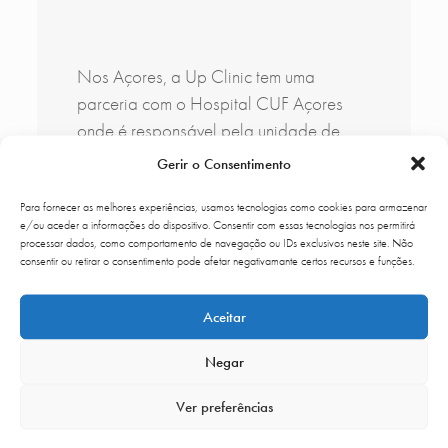
Nos Açores, a Up Clinic tem uma
parceria com o Hospital CUF Açores
onde é responsável pela unidade de
cirurgia plástica, cirurgia maxilo-facial,
Gerir o Consentimento
medicina estética e capilar.
Para fornecer as melhores experiências, usamos tecnologias como cookies para armazenar
Esta unidade é um hospital novo que foi
e/ou aceder a informações do dispositivo. Consentir com essas tecnologias nos permitirá
inaugurado em 2022 como Hospital
processar dados, como comportamento de navegação ou IDs exclusivos neste site. Não
consentir ou retirar o consentimento pode afetar negativamante certos recursos e funções.
Internacional dos Açores, tendo sido
adquirido em 2023 pela CUF, e oferece
Aceitar
as melhores condições hospitalares na
Região Autónoma dos Açores.
Negar
Ver preferências