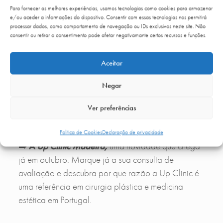
Esta filosofia posiciona a
Up Clinic como
Para fornecer as melhores experiências, usamos tecnologias como cookies para armazenar
referência nacional e internacional em cirurgia
e/ou aceder a informações do dispositivo. Consentir com essas tecnologias nos permitirá
processar dados, como comportamento de navegação ou IDs exclusivos neste site. Não
plástica e medicina estética
.
consentir ou retirar o consentimento pode afetar negativamante certos recursos e funções.
Marque a sua consulta no
Aceitar
Funchal
Negar
Se vive nesta região há muito deseja realizar
Ver preferências
aquela cirurgia plástica que sempre idealizou, este
é o momento certo.
Política de Cookies
Declaração de privacidade
➡️
A
Up Clinic Madeira,
uma novidade que chega
já em outubro. Marque já a sua consulta de
avaliação e descubra por que razão a Up Clinic é
uma referência em cirurgia plástica e medicina
estética em Portugal.