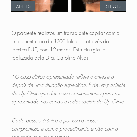
ANTES
DEPOIS
O paciente realizou um transplante capilar com a
implementação de 3200 folículos através da
técnica FUE, com 12 meses. Esta cirurgia foi
realizada pela Dra. Caroline Alves.
*O caso clínico apresentado reflete o antes e o
depois de uma situação específica. É de um paciente
da Up Clinic que deu o seu consentimento para ser
apresentado nos canais e redes sociais da Up Clinic.
Cada pessoa é única e por isso o nosso
compromisso é com o procedimento e não com o
resultado que varia sempre.