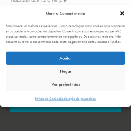
Gerir o Consentimento
MARCAR CONSULTA
Para fornecer as melhores experiências, usamos tecnologias como cookies para armazenar
e/ou aceder a informações do dispositivo. Consentir com essas tecnologias nos permitirá
processar dados, como comportamento de navegação ou IDs exclusivos neste site. Não
consentir ou retirar o consentimento pode afetar negativamante certos recursos e funções.
GALERIA DE CASOS CLÍNICOS
Aceitar
Negar
Ver preferências
Política de Cookies
Declaração de privacidade
ONDE ESTAMOS
›