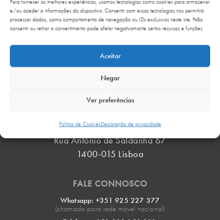
Para fornecer as melhores experiências, usamos tecnologias como cookies para armazenar
e/ou aceder a informações do dispositivo. Consentir com essas tecnologias nos permitirá
processar dados, como comportamento de navegação ou IDs exclusivos neste site. Não
consentir ou retirar o consentimento pode afetar negativamante certos recursos e funções.
Aceitar
Negar
ONDE ESTAMOS
›
Ver preferências
Política de Cookies
Declaração de privacidade
Rua António de Saldanha 67
1400-015 Lisboa
FALE CONNOSCO
Whatsapp: +351 925 227 377
(chamada para rede móvel nacional)