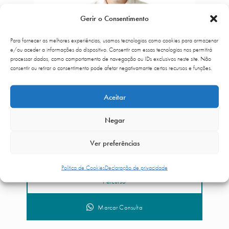
Gerir o Consentimento
Para fornecer as melhores experiências, usamos tecnologias como cookies para armazenar
e/ou aceder a informações do dispositivo. Consentir com essas tecnologias nos permitirá
processar dados, como comportamento de navegação ou IDs exclusivos neste site. Não
consentir ou retirar o consentimento pode afetar negativamante certos recursos e funções.
Aceitar
Negar
Dr. Ronaldo Fiori
Ver preferências
Política de Cookies
Declaração de privacidade
Percurso
Marcar Consulta