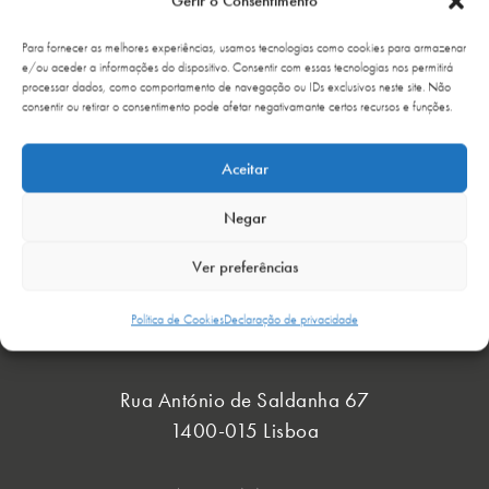
Gerir o Consentimento
Para fornecer as melhores experiências, usamos tecnologias como cookies para armazenar
e/ou aceder a informações do dispositivo. Consentir com essas tecnologias nos permitirá
GALERIA DE CASOS CLÍNICOS
processar dados, como comportamento de navegação ou IDs exclusivos neste site. Não
consentir ou retirar o consentimento pode afetar negativamante certos recursos e funções.
Aceitar
Negar
Ver preferências
ONDE ESTAMOS
›
Política de Cookies
Declaração de privacidade
Rua António de Saldanha 67
1400-015 Lisboa