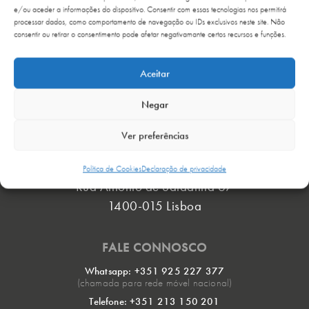
e/ou aceder a informações do dispositivo. Consentir com essas tecnologias nos permitirá
processar dados, como comportamento de navegação ou IDs exclusivos neste site. Não
consentir ou retirar o consentimento pode afetar negativamante certos recursos e funções.
Aceitar
Negar
ONDE ESTAMOS
›
Ver preferências
Política de Cookies
Declaração de privacidade
Rua António de Saldanha 67
1400-015 Lisboa
FALE CONNOSCO
Whatsapp: +351 925 227 377
(chamada para rede móvel nacional)
Telefone: +351 213 150 201