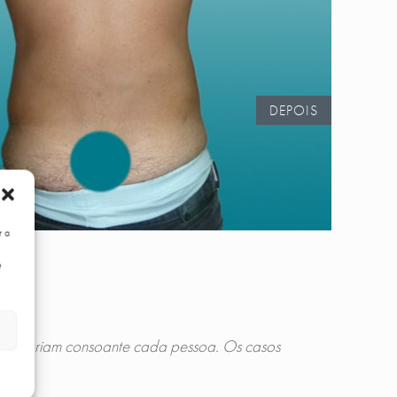
DEPOIS
r a
e
tados variam consoante cada pessoa. Os casos