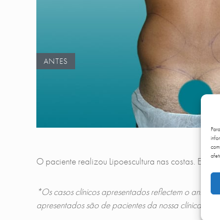
ANTES
Par
info
comp
afet
O paciente realizou Lipoescultura nas costas. Esta c
*Os casos clínicos apresentados reflectem o antes e
apresentados são de pacientes da nossa clínica que