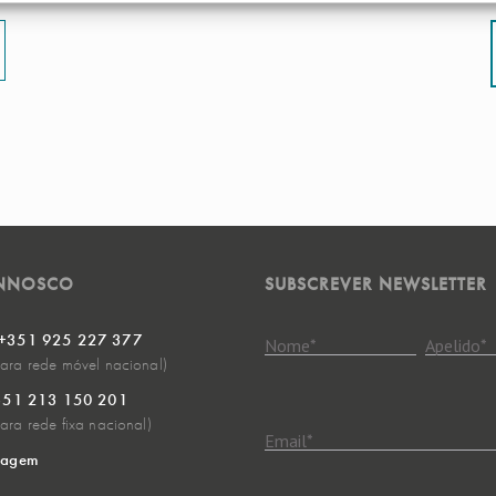
ONNOSCO
SUBSCREVER NEWSLETTER
 +351 925 227 377
Nome
*
Apelido
*
ra rede móvel nacional)
+351 213 150 201
ra rede fixa nacional)
Email
*
sagem