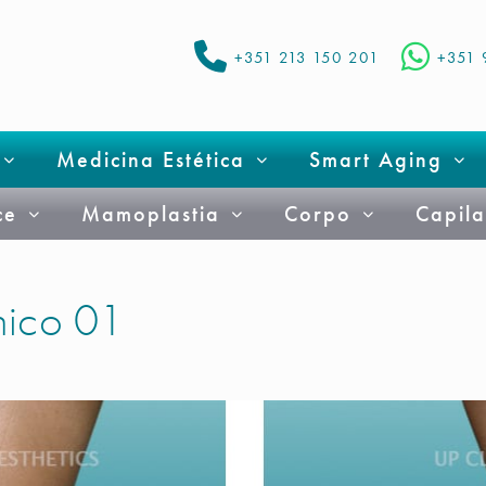
+351 213 150 201
+351 
Medicina Estética
Smart Aging
ce
Mamoplastia
Corpo
Capila
ínico 01