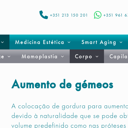
+351 213 150 201
+351 961 
Medicina Estética
Smart Aging
ce
Mamoplastia
Corpo
Capila
Aumento de gémeos
A colocação de gordura para aumento
devido à naturalidade que se pode obt
volume predefinido como nas próteses