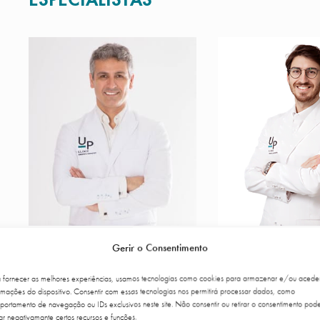
Gerir o Consentimento
Dr. Tiago Baptista Fernandes
Dr. Rui L
a fornecer as melhores experiências, usamos tecnologias como cookies para armazenar e/ou acede
rmações do dispositivo. Consentir com essas tecnologias nos permitirá processar dados, como
ortamento de navegação ou IDs exclusivos neste site. Não consentir ou retirar o consentimento pod
Percurso
Marcar Consulta
Percurso
Ma
ar negativamante certos recursos e funções.