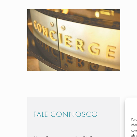
FALE CONNOSCO
Par
info
comp
afet