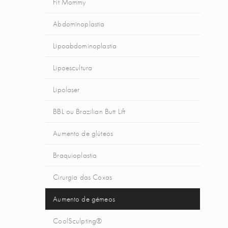
Fit Mommy
Abdominoplastia
Lipoabdominoplastia
Lipoescultura
Lipolaser
BBL ou Brazilian Butt Lift
Aumento de glúteos
Braquioplastia
Cirurgia das Coxas
Aumento de gémeos
CoolSculpting®