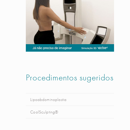
Procedimentos sugeridos
Lipoabdominoplastia
CoolSculpting®