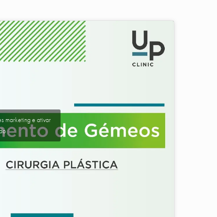
s marketing e ativar
údo