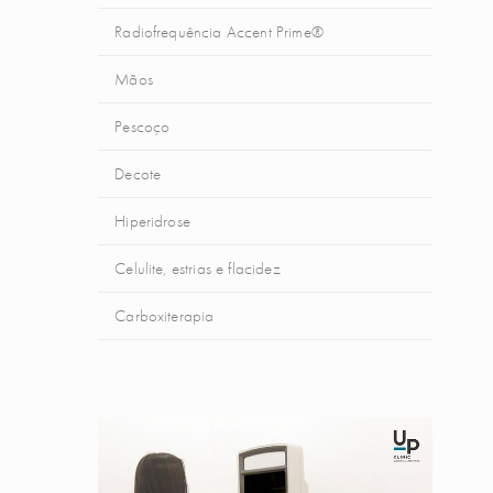
Radiofrequência Accent Prime®
Mãos
Pescoço
Decote
Hiperidrose
Celulite, estrias e flacidez
Carboxiterapia