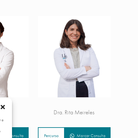
ima
Dra. Rita Meireles
r a
e
rcar Consulta
Percurso
Marcar Consulta