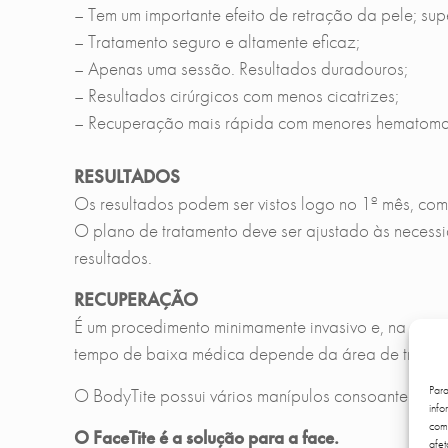
– Tem um importante efeito de retração da pele; su
– Tratamento seguro e altamente eficaz;
– Apenas uma sessão. Resultados duradouros;
– Resultados cirúrgicos com menos cicatrizes;
– Recuperação mais rápida com menores hematoma
RESULTADOS
Os resultados podem ser vistos logo no 1º mês, com
O plano de tratamento deve ser ajustado às neces
resultados.
RECUPERAÇÃO
É um procedimento minimamente invasivo e, na maior
tempo de baixa médica depende da área de tratame
Par
O BodyTite possui vários manípulos consoante a áre
info
comp
O FaceTite é a solução para a face.
afet