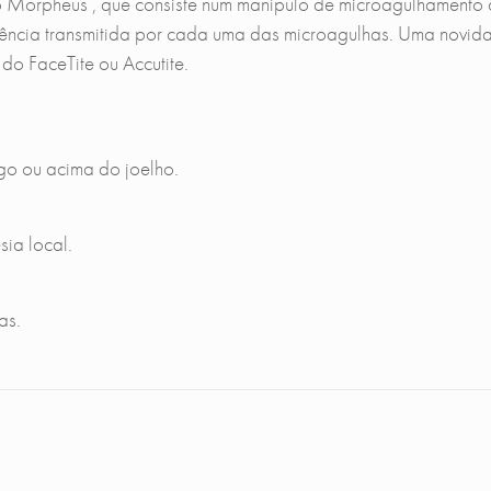
o Morpheus , que consiste num manípulo de microagulhamento 
ncia transmitida por cada uma das microagulhas. Uma novidad
do FaceTite ou Accutite.
go ou acima do joelho.
sia local.
as.