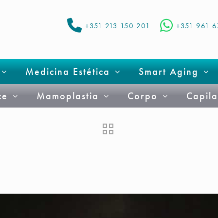
+351 213 150 201
+351 961 
Medicina Estética
Smart Aging
ce
Mamoplastia
Corpo
Capila