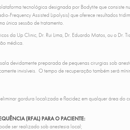
lataforma tecnológica designada por Bodytite que consiste 
adio-Frequency Assisted Lipolysis) que oferece resultados tr
uma única sessão de tratamento.
ásticos da Up Clinic, Dr. Rui Lima, Dr. Eduardo Matos, ou o Dr
ção médica.
 sala devidamente preparada de pequenas cirurgias sob aneste
aticamente invisíveis. O tempo de recuperação também será míni
eliminar gordura localizada e flacidez em qualquer área do c
QUÊNCIA (RFAL) PARA O PACIENTE:
pode ser realizado sob anestesia local;