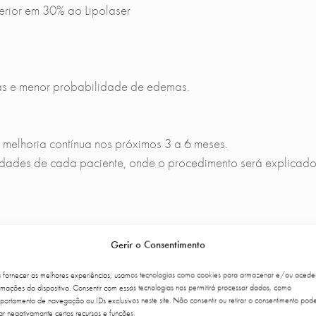
perior em 30% ao Lipolaser
s e menor probabilidade de edemas.
 melhoria contínua nos próximos 3 a 6 meses.
sidades de cada paciente, onde o procedimento será explicad
ia dos casos, pode ser ambulatório, sendo, portanto, compatív
Gerir o Consentimento
nto, podendo variar de 1 a 2 dias, ou no máximo 10 dias.
a fornecer as melhores experiências, usamos tecnologias como cookies para armazenar e/ou acede
a de corpo a tratar.
rmações do dispositivo. Consentir com essas tecnologias nos permitirá processar dados, como
ortamento de navegação ou IDs exclusivos neste site. Não consentir ou retirar o consentimento pod
ar negativamante certos recursos e funções.