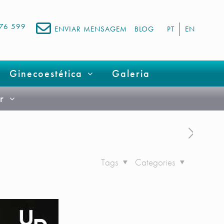
676 599
ENVIAR MENSAGEM
BLOG
PT
EN
Ginecoestética
Galeria
r
Tags
Categories