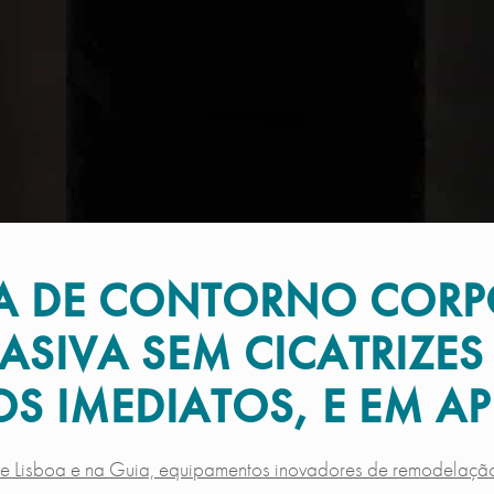
 DE CONTORNO CORPO
SIVA SEM CICATRIZES 
OS IMEDIATOS, E EM 
 de Lisboa e na Guia, equipamentos inovadores de remodelação