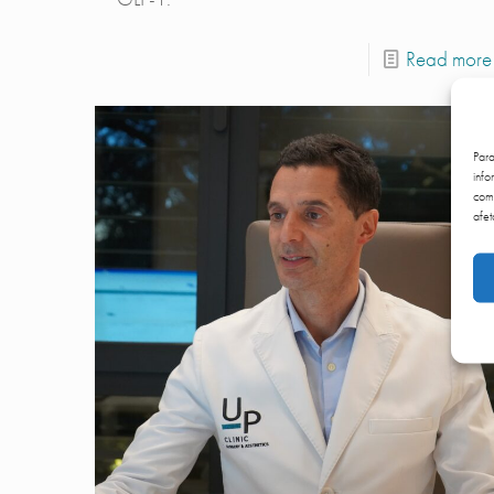
Read more
Par
info
comp
afet