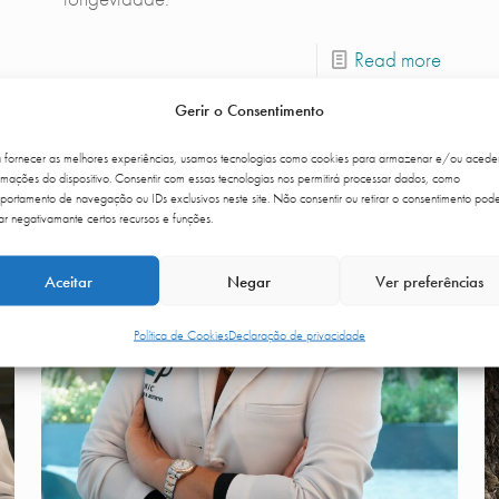
Read more
Gerir o Consentimento
a fornecer as melhores experiências, usamos tecnologias como cookies para armazenar e/ou acede
rmações do dispositivo. Consentir com essas tecnologias nos permitirá processar dados, como
ortamento de navegação ou IDs exclusivos neste site. Não consentir ou retirar o consentimento pod
ar negativamante certos recursos e funções.
Aceitar
Negar
Ver preferências
Política de Cookies
Declaração de privacidade