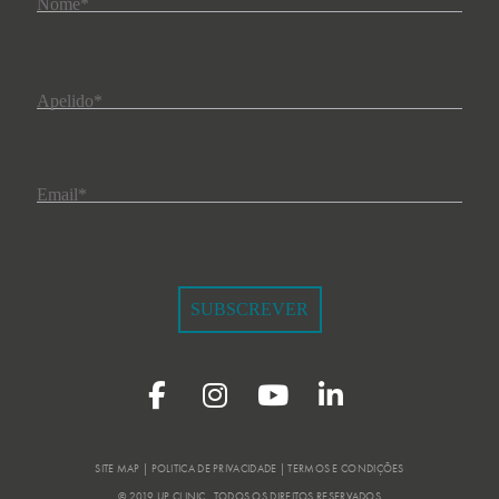
Nome
*
Apelido
*
Email
*
SUBSCREVER
SITE MAP | POLITICA DE PRIVACIDADE | TERMOS E CONDIÇÕES
© 2019 UP CLINIC . TODOS OS DIREITOS RESERVADOS