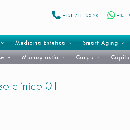
+351 213 150 201
+351 
Medicina Estética
Smart Aging
ce
Mamoplastia
Corpo
Capila
o clínico 01