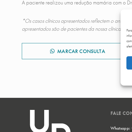
A paciente realizou uma redução mamária com o Dr.
*Os casos clínicos apresentados reflectem o antes e
apresentados são de pacientes da nossa clínica que
Par
info
comp
afet
MARCAR CONSULTA
FALE C
Whatsapp: