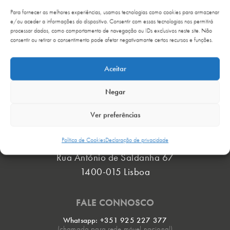
GALERIA DE CASOS CLÍNICOS
Para fornecer as melhores experiências, usamos tecnologias como cookies para armazenar
e/ou aceder a informações do dispositivo. Consentir com essas tecnologias nos permitirá
processar dados, como comportamento de navegação ou IDs exclusivos neste site. Não
consentir ou retirar o consentimento pode afetar negativamante certos recursos e funções.
Aceitar
Negar
ONDE ESTAMOS
›
Ver preferências
Política de Cookies
Declaração de privacidade
Rua António de Saldanha 67
1400-015 Lisboa
FALE CONNOSCO
Whatsapp: +351 925 227 377
(chamada para rede móvel nacional)