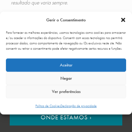
resultado que varia sempre.
Gerir o Consentimento
MARCAR CONSULTA
Para fornecer as melhores experiências, usamos tecnologias como cookies para armazenar
e/ou aceder a informações do dispositivo. Consentir com essas tecnologias nos permitirá
processar dados, como comportamento de navegação ou IDs exclusivos neste site. Não
consentir ou retirar o consentimento pode afetar negativamante certos recursos e funções.
GALERIA DE CASOS CLÍNICOS
Aceitar
Negar
Ver preferências
Política de Cookies
Declaração de privacidade
ONDE ESTAMOS
›