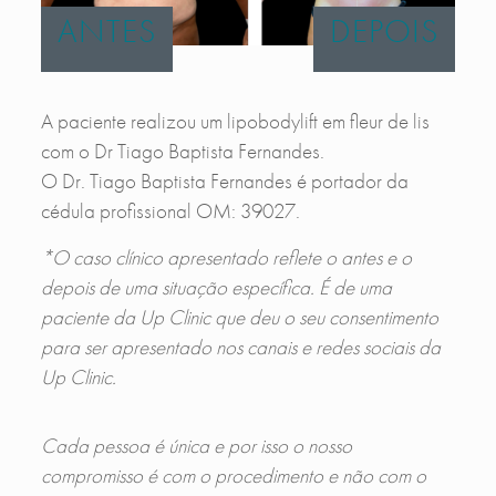
ANTES
DEPOIS
A paciente realizou um lipobodylift em fleur de lis
com o Dr Tiago Baptista Fernandes.
O Dr. Tiago Baptista Fernandes é portador da
cédula profissional OM: 39027.
*O caso clínico apresentado reflete o antes e o
depois de uma situação específica. É de uma
paciente da Up Clinic que deu o seu consentimento
para ser apresentado nos canais e redes sociais da
Up Clinic.
Cada pessoa é única e por isso o nosso
compromisso é com o procedimento e não com o