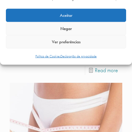
Aceitar
Negar
Ver preferências
Câmara hiperbárica
Política de Cookies
Declaração de privacidade
Read more