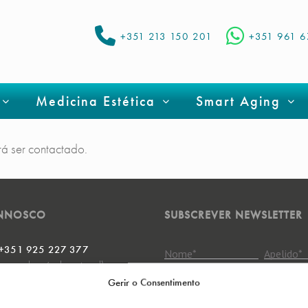
+351 213 150 201
+351 961 
Medicina Estética
Smart Aging
rá ser contactado.
ONNOSCO
SUBSCREVER NEWSLETTER
 +351 925 227 377
Nome
*
Apelido
*
ra rede móvel nacional)
Gerir o Consentimento
+351 213 150 201
ra rede fixa nacional)