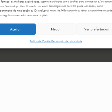
Email
*
a fornecer as melhores experiências, usamos tecnologias como cookies para armazenar e/ou acede
sagem
rmações do dispositivo. Consentir com essas tecnologias nos permitirá processar dados, como
ortamento de navegação ou IDs exclusivos neste site. Não consentir ou retirar o consentimento pod
ar negativamante certos recursos e funções.
SUBSCREVER
Aceitar
Negar
Ver preferências
Política de Cookies
Declaração de privacidade