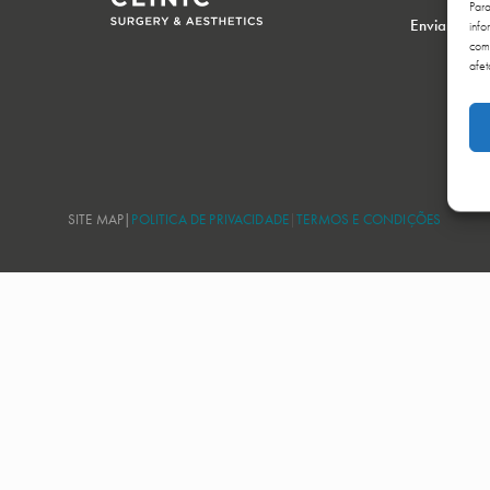
Par
Enviar men
info
comp
afet
SITE MAP
|
POLITICA DE PRIVACIDADE
|
TERMOS E CONDIÇÕES