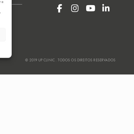
r a
e
© 2019 UP CLINIC . TODOS OS DIREITOS RESERVADOS