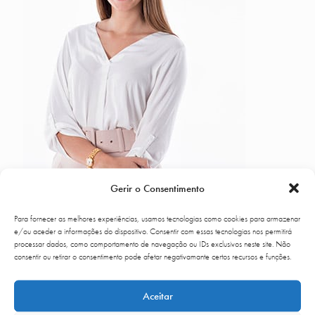
Gerir o Consentimento
Front Officer com muito
Para fornecer as melhores experiências, usamos tecnologias como cookies para armazenar
orgulho
e/ou aceder a informações do dispositivo. Consentir com essas tecnologias nos permitirá
processar dados, como comportamento de navegação ou IDs exclusivos neste site. Não
consentir ou retirar o consentimento pode afetar negativamante certos recursos e funções.
Read more
Aceitar