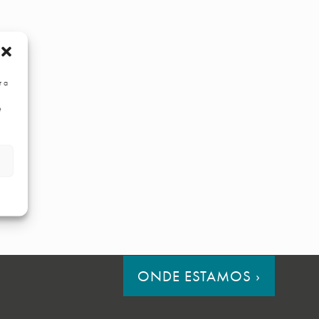
r a
e
ONDE ESTAMOS
›