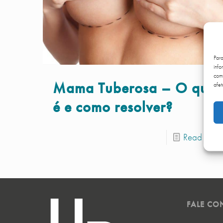
Par
info
comp
Mama Tuberosa – O que
afet
é e como resolver?
Read more
FALE C