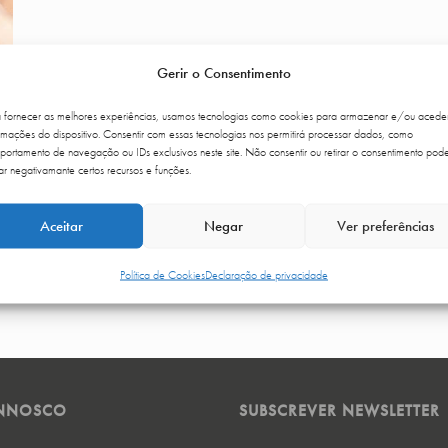
Gerir o Consentimento
a fornecer as melhores experiências, usamos tecnologias como cookies para armazenar e/ou acede
rmações do dispositivo. Consentir com essas tecnologias nos permitirá processar dados, como
ortamento de navegação ou IDs exclusivos neste site. Não consentir ou retirar o consentimento pod
ar negativamante certos recursos e funções.
Aceitar
Negar
Ver preferências
Política de Cookies
Declaração de privacidade
ONNOSCO
SUBSCREVER NEWSLETTER