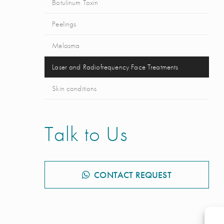
Botulinum Toxin
Peelings
Melasma
Laser and Radiofrequency Face Treatments
Skin conditions
Talk to Us
CONTACT REQUEST