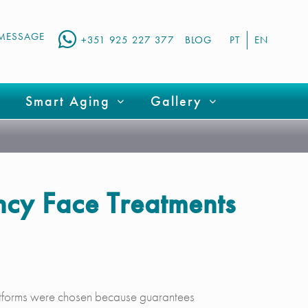
MESSAGE
+351 925 227 377
BLOG
PT
EN
Smart Aging
Gallery
ncy Face Treatments
latforms were chosen because guarantees