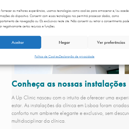
CLÍNICA
a fornecer as melhores experiências, usamos tecnologias como cookies para armazenar e/ou acede
rmações do dispositivo. Consentir com essas tecnologias nos permitirá processar dados, como
ortamento de navegação ou IDs exclusivos neste site. Não consentir ou retirar o consentimento pod
ar negativamante certos recursos e funções.
Aceitar
Negar
Ver preferências
Política de Cookies
Declaração de privacidade
Conheça as nossas instalações
A Up Clinic nasceu com o intuito de oferecer uma exper
estar. As instalações da clínica em Lisboa foram criad
conforto num ambiente elegante e exclusivo, sem descu
multidisciplinar da clínica.