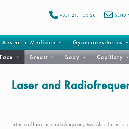
+351 213 150 201
SEND 
Aesthetic Medicine
Gynecoaesthetics
Face
Breast
Body
Capillary
Laser and Radiofreque
In terms of laser and radiofrequency, two Alma Lasers p