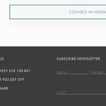
CONHEÇA AS NOSSAS
US
SUBSCRIBE NEWSLETTER
 +351 213 150 201
Nome
*
Apelido
*
51 925 227 377
SAGE
Email
*