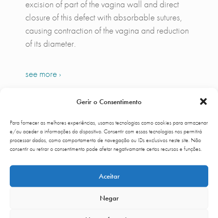
excision of part of the vagina wall and direct
closure of this defect with absorbable sutures,
causing contraction of the vagina and reduction
of its diameter.
see more ›
Gerir o Consentimento
Mons pubis
Para fornecer as melhores experiências, usamos tecnologias como cookies para armazenar
The
Mons pubis
is a very important area as it
e/ou aceder a informações do dispositivo. Consentir com essas tecnologias nos permitirá
can be very unpleasant, both from the aesthetics
processar dados, como comportamento de navegação ou IDs exclusivos neste site. Não
consentir ou retirar o consentimento pode afetar negativamante certos recursos e funções.
beauty point of view and because it
compromises many social activities.
Aceitar
see more ›
Negar