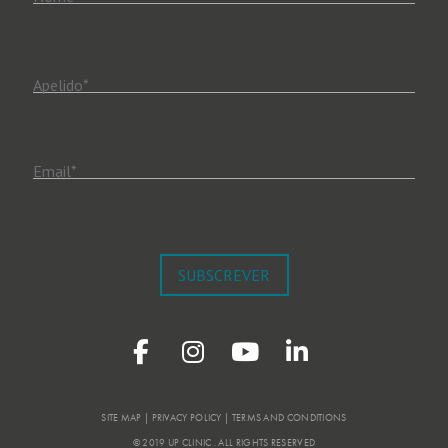
Apelido
*
Email
*
SUBSCREVER
SITE MAP | PRIVACY POLICY | TERMS AND CONDITIONS
© 2019 UP CLINIC . ALL RIGHTS RESERVED