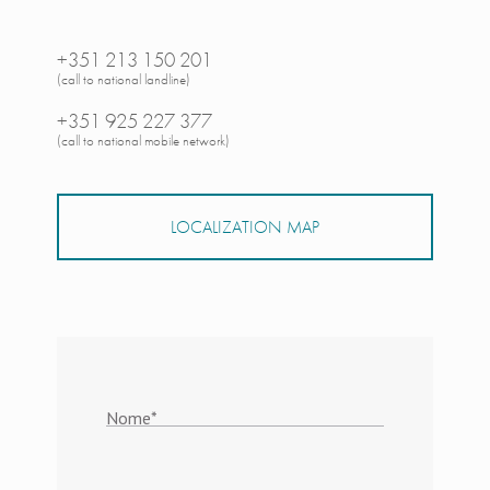
+351 213 150 201
(call to national landline)
+351 925 227 377
(call to national mobile network)
LOCALIZATION MAP
Nome
*