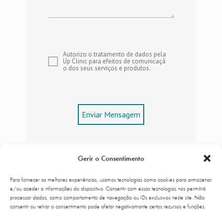
Autorizo o tratamento de dados pela
Up Clinic para efeitos de comunicaçã
o dos seus serviços e produtos.
Enviar Mensagem
Gerir o Consentimento
Para fornecer as melhores experiências, usamos tecnologias como cookies para armazenar
e/ou aceder a informações do dispositivo. Consentir com essas tecnologias nos permitirá
Where can you visit us
processar dados, como comportamento de navegação ou IDs exclusivos neste site. Não
consentir ou retirar o consentimento pode afetar negativamante certos recursos e funções.