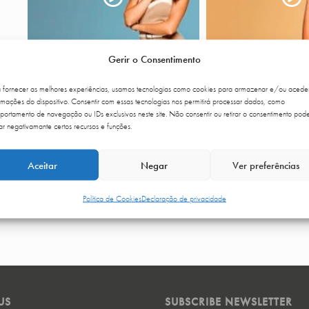
Gerir o Consentimento
a fornecer as melhores experiências, usamos tecnologias como cookies para armazenar e/ou acede
rmações do dispositivo. Consentir com essas tecnologias nos permitirá processar dados, como
ortamento de navegação ou IDs exclusivos neste site. Não consentir ou retirar o consentimento pod
ar negativamante certos recursos e funções.
Aceitar
Negar
Ver preferências
Política de Cookies
Declaração de privacidade
US
SUBSCRIBE NEWSLETTER