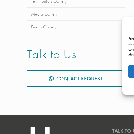
Testimonials Gallery
Media Gallery
Events Gallery
Par
info
Talk to Us
comp
afet
CONTACT REQUEST
TALK TO 