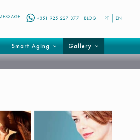
MESSAGE
+351 925 227 377
BLOG
PT
EN
Smart Aging
Gallery