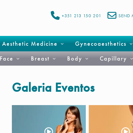
+351 213 150 201
SEND 
Aesthetic Medicine
Gynecoaesthetics
Face
Breast
Body
Capillary
Galeria Eventos