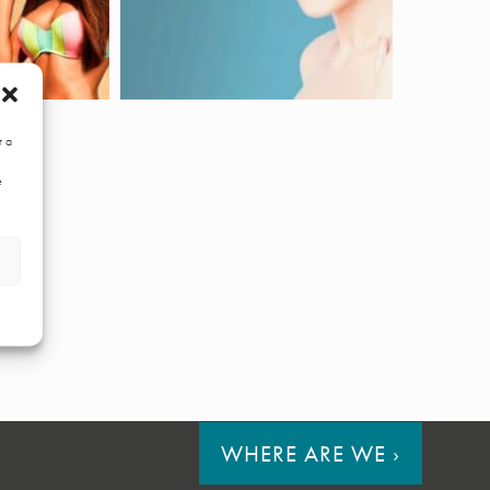
r a
e
WHERE ARE WE
›