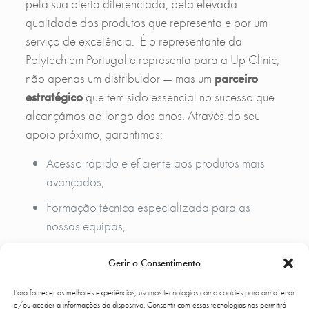
pela sua oferta diferenciada, pela elevada
qualidade dos produtos que representa e por um
serviço de excelência. É o representante da
Polytech em Portugal e representa para a Up Clinic,
não apenas um distribuidor — mas um
parceiro
estratégico
que tem sido essencial no sucesso que
alcançámos ao longo dos anos. Através do seu
apoio próximo, garantimos:
Acesso rápido e eficiente aos produtos mais
avançados,
Formação técnica especializada para as
nossas equipas,
Suporte clínico e científico atualizado,
Gerir o Consentimento
Colaboração em eventos e partilha de
Para fornecer as melhores experiências, usamos tecnologias como cookies para armazenar
conhecimento.
e/ou aceder a informações do dispositivo. Consentir com essas tecnologias nos permitirá