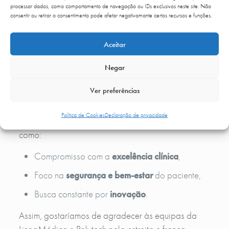
processar dados, como comportamento de navegação ou IDs exclusivos neste site. Não
Este relacionamento permite-nos estar sempre um
consentir ou retirar o consentimento pode afetar negativamante certos recursos e funções.
passo à frente, oferecendo aos nossos pacientes o
que de melhor existe no mercado mundial.
Aceitar
Mais do que produtos,
Negar
valores em comum
Ver preferências
O que une a Up Clinic e a
LineaMedica
vai além
Política de Cookies
Declaração de privacidade
da simples relação comercial. Partilhamos valores
como:
Compromisso com a
excelência clínica
,
Foco na
segurança e bem-estar
do paciente,
Busca constante por
inovação
.
Assim, gostaríamos de agradecer às equipas da