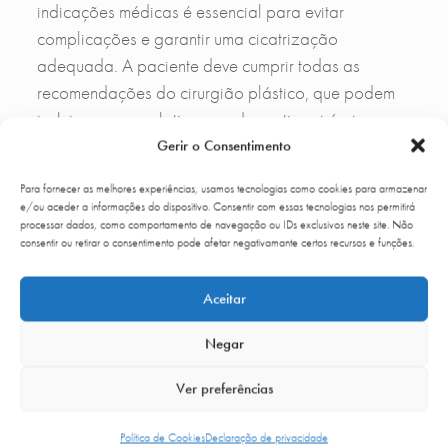
indicações médicas é essencial para evitar
complicações e garantir uma cicatrização
adequada. A paciente deve cumprir todas as
recomendações do cirurgião plástico, que podem
incluir repouso relativo, uso de soutien cirúrgico,
restrições temporárias de movimento e cuidados
Gerir o Consentimento
específicos com a cicatriz.
Para fornecer as melhores experiências, usamos tecnologias como cookies para armazenar
e/ou aceder a informações do dispositivo. Consentir com essas tecnologias nos permitirá
Além disso, é fundamental comparecer às consultas
processar dados, como comportamento de navegação ou IDs exclusivos neste site. Não
de seguimento, onde a equipa médica acompanha
consentir ou retirar o consentimento pode afetar negativamante certos recursos e funções.
a evolução da recuperação e ajusta os cuidados
de acordo com as necessidades individuais. Na Up
Aceitar
Clinic valorizamos a proximidade neste processo,
Negar
com acompanhamento contínuo e multidisciplinar,
assegurando que cada paciente se sente apoiada
Ver preferências
em todas as etapas.
Política de Cookies
Declaração de privacidade