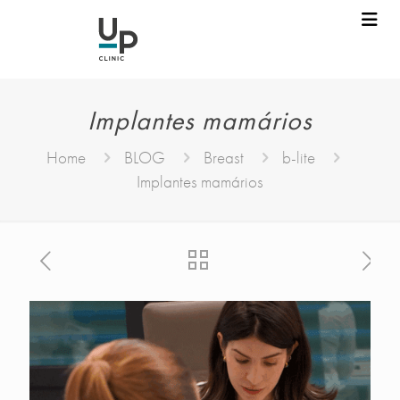
Implantes mamários
Home
BLOG
Breast
b-lite
Implantes mamários