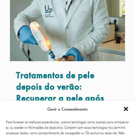
Tratamentos de pele
depois do verão:
Recuperar a pele após
excessos
Gerir o Consentimento
Para fornecer as melhores experiências, usamos tecnologias como cookies para armazenar
Tratamentos de pele depois do verão definido
e/ou aceder a informações do dispositivo. Consentir com essas tecnologias nos permitirá
em consulta de medicina estética para
processar dados, como comportamento de navegação ou IDs exclusivos neste site. Não