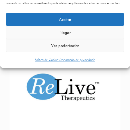
consentir ou retirar o consentimento pode afetar negativamante certos recursos e funções.
recuperação e regeneração da pele
Aceitar
Read more
Negar
Ver preferências
Política de Cookies
Declaração de privacidade